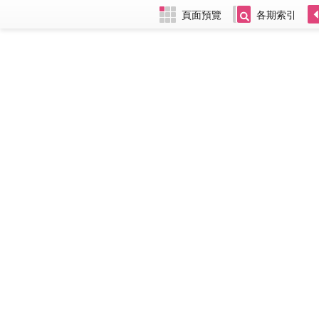
頁面預覽
各期索引