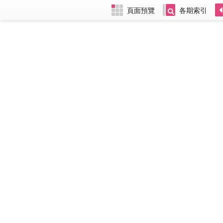
頁面預覽
各期索引