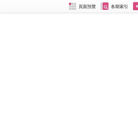
頁面預覽
各期索引