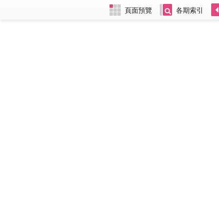
頁面預覽
各期索引