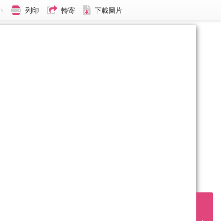
小
列印
轉寄
下載圖片