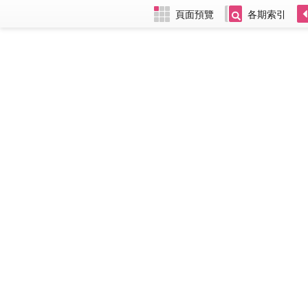
頁面預覽
各期索引