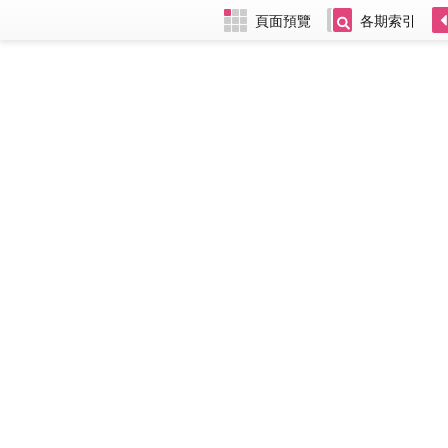
頁面預覽
各期索引