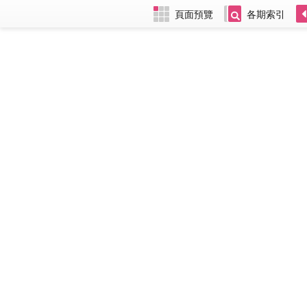
頁面預覽
各期索引