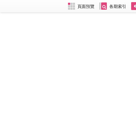
頁面預覽
各期索引