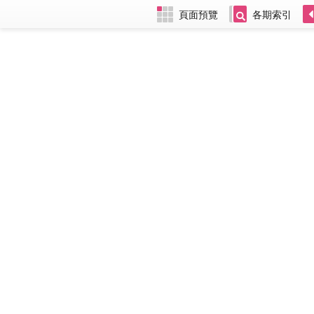
頁面預覽
各期索引