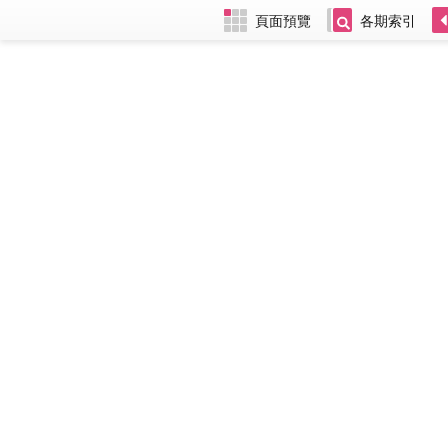
頁面預覽
各期索引