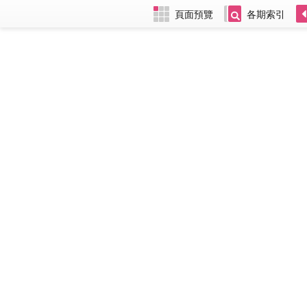
頁面預覽
各期索引