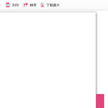
小
列印
轉寄
下載圖片