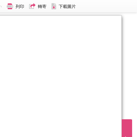
小
列印
轉寄
下載圖片