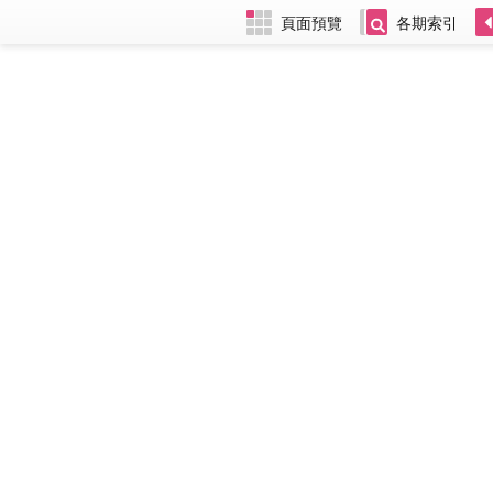
頁面預覽
各期索引