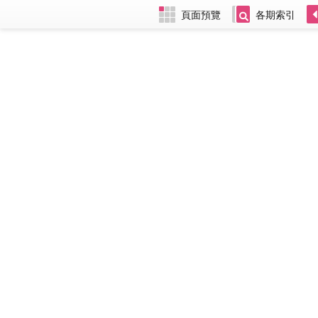
頁面預覽
各期索引