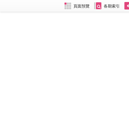
頁面預覽
各期索引