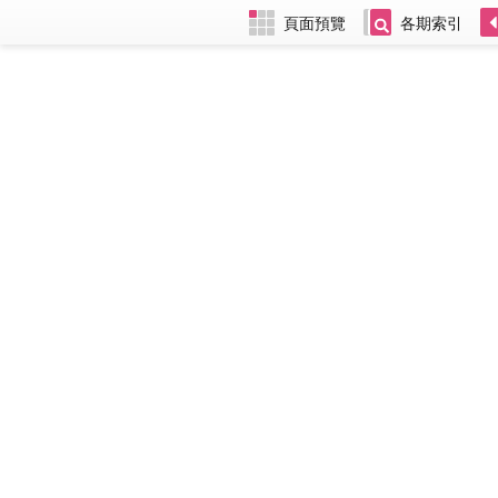
頁面預覽
各期索引