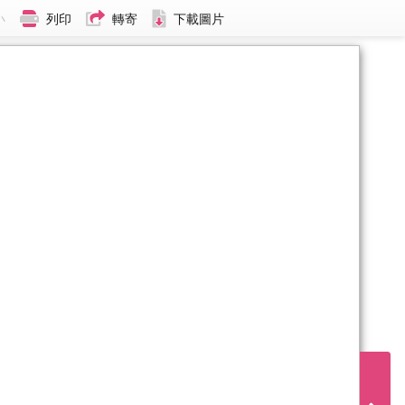
小
列印
轉寄
下載圖片