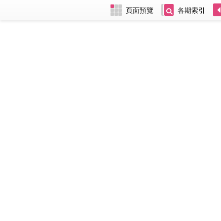
頁面預覽
各期索引