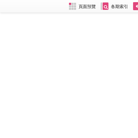
頁面預覽
各期索引