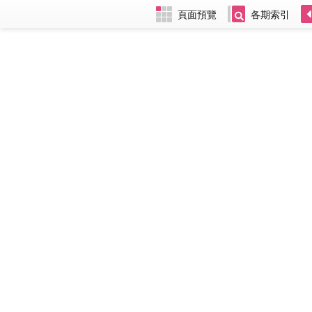
頁面預覽
各期索引