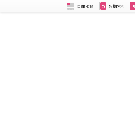
頁面預覽
各期索引