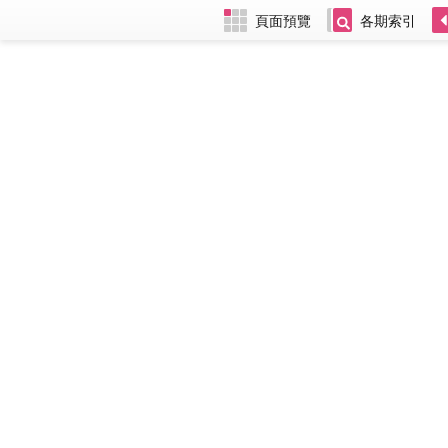
頁面預覽
各期索引