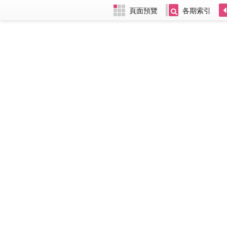
頁面預覽
各期索引