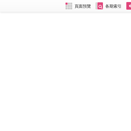
頁面預覽
各期索引