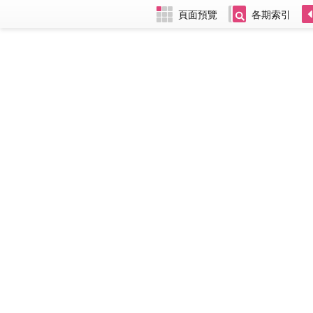
頁面預覽
各期索引