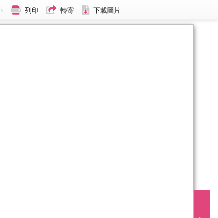
小
列印
轉寄
下載圖片