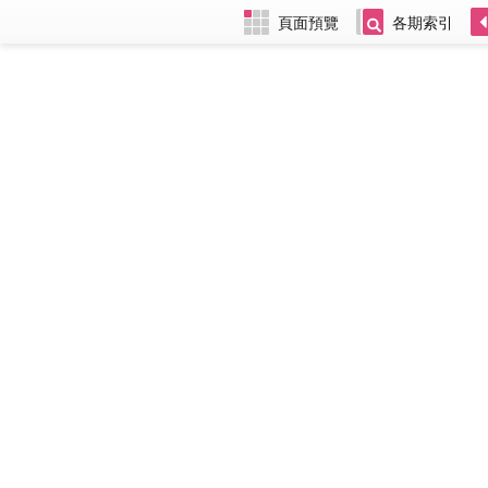
頁面預覽
各期索引