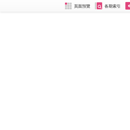
頁面預覽
各期索引