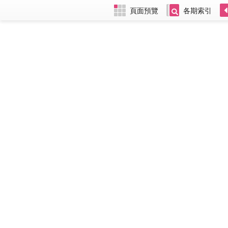
頁面預覽
各期索引