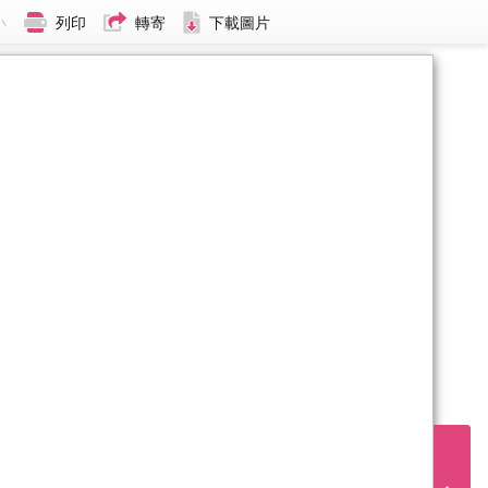
小
列印
轉寄
下載圖片