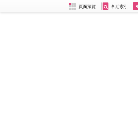
頁面預覽
各期索引