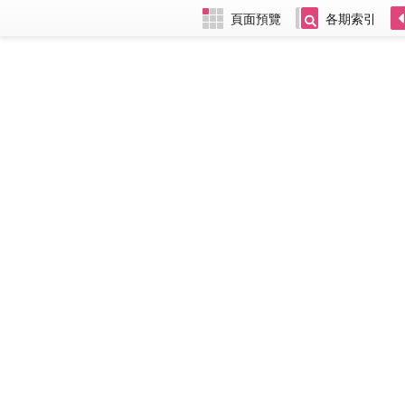
頁面預覽
各期索引