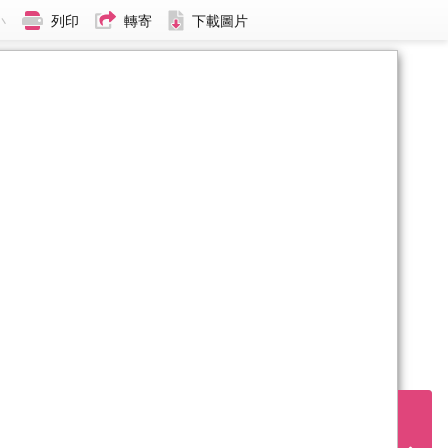
小
列印
轉寄
下載圖片