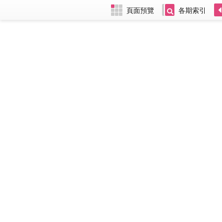
頁面預覽
各期索引