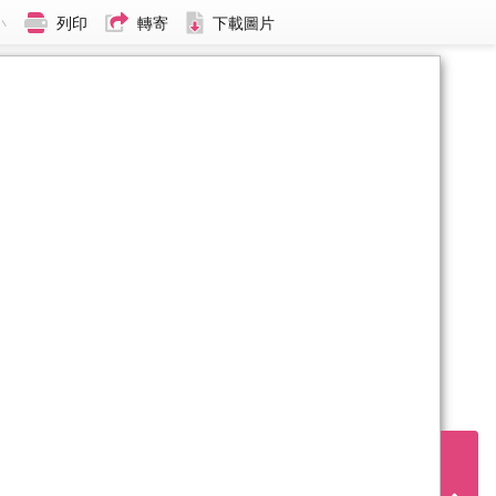
小
列印
轉寄
下載圖片