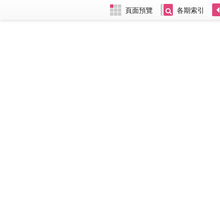
頁面預覽
各期索引