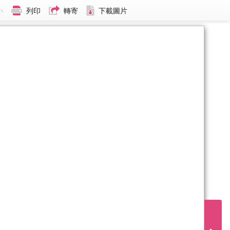
小
列印
轉寄
下載圖片