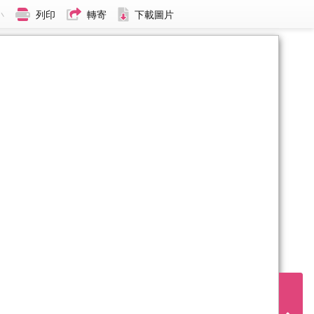
小
列印
轉寄
下載圖片