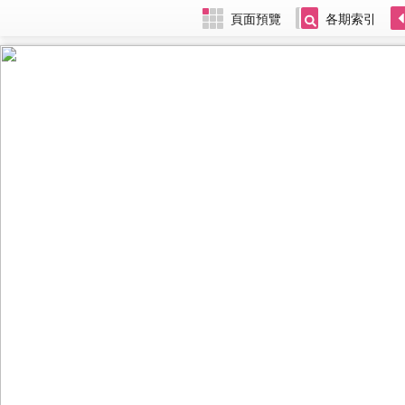
頁面預覽
各期索引