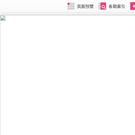
頁面預覽
各期索引