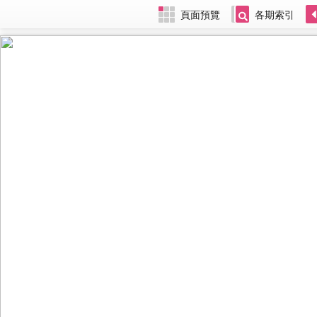
頁面預覽
各期索引