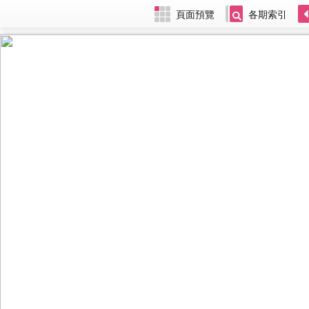
頁面預覽
各期索引