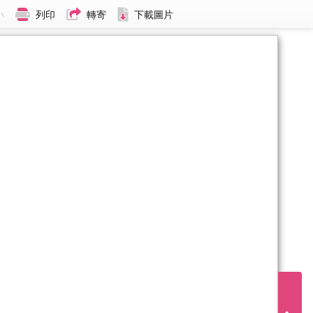
小
列印
轉寄
下載圖片