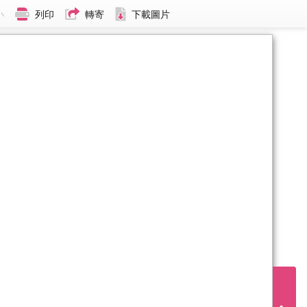
小
列印
轉寄
下載圖片