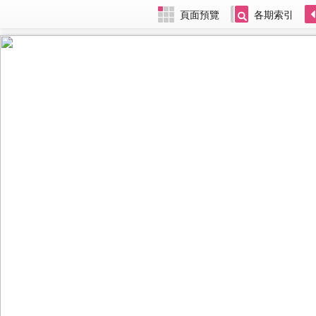
頁面預覽
各期索引