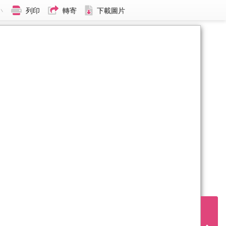
小
列印
轉寄
下載圖片