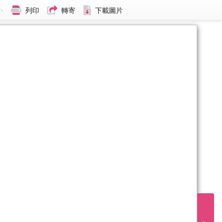
小
列印
轉寄
下載圖片