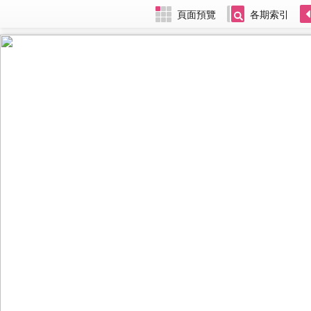
頁面預覽
各期索引